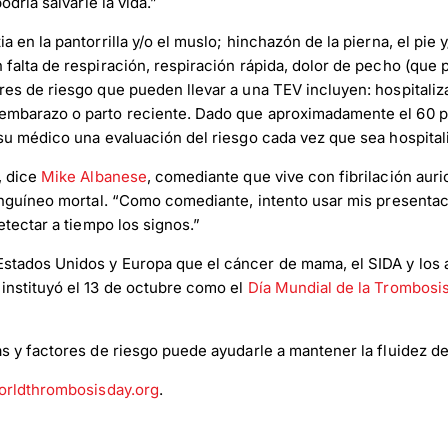
dría salvarle la vida.”
en la pantorrilla y/o el muslo; hinchazón de la pierna, el pie y
alta de respiración, respiración rápida, dolor de pecho (que p
es de riesgo que pueden llevar a una TEV incluyen: hospitaliza
embarazo o parto reciente. Dado que aproximadamente el 60 po
su médico una evaluación del riesgo cada vez que sea hospital
, dice
Mike Albanese
, comediante que vive con fibrilación auric
sanguíneo mortal. “Como comediante, intento usar mis presenta
etectar a tiempo los signos.”
tados Unidos y Europa que el cáncer de mama, el SIDA y los ac
instituyó el 13 de octubre como el
Día Mundial de la Trombosi
s y factores de riesgo puede ayudarle a mantener la fluidez de
orldthrombosisday.org
.
load Poster