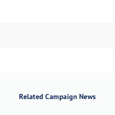
nload JPEG
Download PDF
Related Campaign News