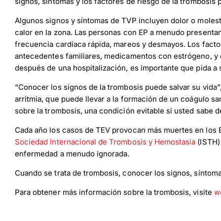
signos, síntomas y los factores de riesgo de la trombosis po
Algunos signos y síntomas de TVP incluyen dolor o molestia 
calor en la zona. Las personas con EP a menudo presentan f
frecuencia cardíaca rápida, mareos y desmayos. Los factor
antecedentes familiares, medicamentos con estrógeno, y 
después de una hospitalización, es importante que pida a 
“Conocer los signos de la trombosis puede salvar su vida”
arritmia, que puede llevar a la formación de un coágulo 
sobre la trombosis, una condición evitable si usted sabe d
Cada año los casos de TEV provocan más muertes en los Es
Sociedad Internacional de Trombosis y Hemostasia
(ISTH) 
enfermedad a menudo ignorada.
Cuando se trata de trombosis, conocer los signos, síntoma
Para obtener más información sobre la trombosis, visite
w
Down