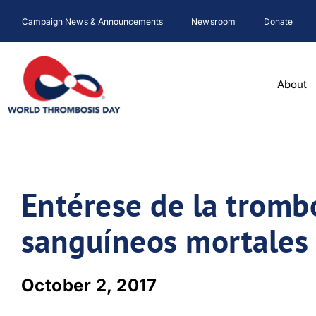
Skip
Campaign News & Announcements
Newsroom
Donate
to
content
About
Entérese de la trombo
sanguíneos mortales
October 2, 2017