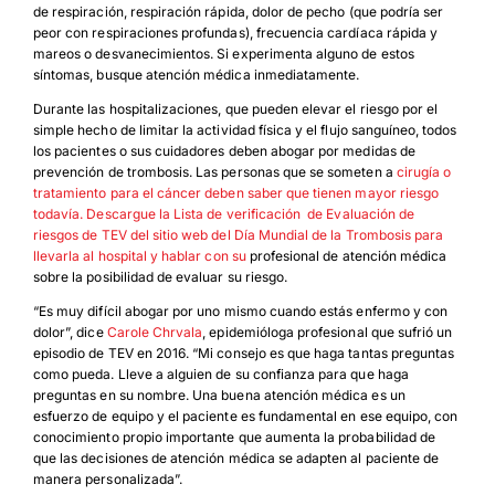
de respiración, respiración rápida, dolor de pecho (que podría ser
peor con respiraciones profundas), frecuencia cardíaca rápida y
mareos o desvanecimientos. Si experimenta alguno de estos
síntomas, busque atención médica inmediatamente.
Download JPEG
Durante las hospitalizaciones, que pueden elevar el riesgo por el
simple hecho de limitar la actividad física y el flujo sanguíneo, todos
Download PDF
los pacientes o sus cuidadores deben abogar por medidas de
prevención de trombosis. Las personas que se someten a
cirugía o
tratamiento para el cáncer deben saber que tienen mayor riesgo
todavía. Descargue la Lista de verificación
de Evaluación de
riesgos de TEV del sitio web del Día Mundial de la Trombosis para
llevarla al hospital y hablar con su
profesional de atención médica
sobre la posibilidad de evaluar su riesgo.
“Es muy difícil abogar por uno mismo cuando estás enfermo y con
dolor”, dice
Carole Chrvala
, epidemióloga profesional que sufrió un
episodio de TEV en 2016. “Mi consejo es que haga tantas preguntas
como pueda. Lleve a alguien de su confianza para que haga
preguntas en su nombre. Una buena atención médica es un
esfuerzo de equipo y el paciente es fundamental en ese equipo, con
conocimiento propio importante que aumenta la probabilidad de
que las decisiones de atención médica se adapten al paciente de
manera personalizada”.