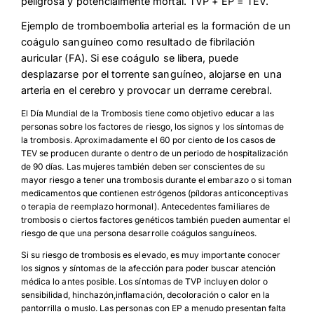
peligrosa y potencialmente mortal. TVP + EP = TEV.
Ejemplo de tromboembolia arterial es la formación de un
coágulo sanguíneo como resultado de fibrilación
auricular (FA). Si ese coágulo se libera, puede
desplazarse por el torrente sanguíneo, alojarse en una
arteria en el cerebro y provocar un derrame cerebral.
El Día Mundial de la Trombosis tiene como objetivo educar a las
personas sobre los factores de riesgo, los signos y los síntomas de
la trombosis. Aproximadamente el 60 por ciento de los casos de
TEV se producen durante o dentro de un periodo de hospitalización
de 90 días. Las mujeres también deben ser conscientes de su
mayor riesgo a tener una trombosis durante el embarazo o si toman
medicamentos que contienen estrógenos (píldoras anticonceptivas
o terapia de reemplazo hormonal). Antecedentes familiares de
trombosis o ciertos factores genéticos también pueden aumentar el
riesgo de que una persona desarrolle coágulos sanguíneos.
Si su riesgo de trombosis es elevado, es muy importante conocer
los signos y síntomas de la afección para poder buscar atención
médica lo antes posible. Los síntomas de TVP incluyen dolor o
sensibilidad, hinchazón,inflamación, decoloración o calor en la
Download Poster
×
pantorrilla o muslo. Las personas con EP a menudo presentan falta