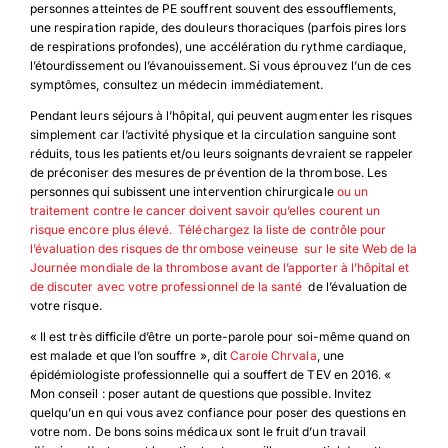
personnes atteintes de PE souffrent souvent des essoufflements,
une respiration rapide, des douleurs thoraciques (parfois pires lors
de respirations profondes), une accélération du rythme cardiaque,
l’étourdissement ou l’évanouissement. Si vous éprouvez l’un de ces
symptômes, consultez un médecin immédiatement.
Pendant leurs séjours à l’hôpital, qui peuvent augmenter les risques
simplement car l’activité physique et la circulation sanguine sont
réduits, tous les patients et/ou leurs soignants devraient se rappeler
de préconiser des mesures de prévention de la thrombose. Les
personnes qui subissent une intervention chirurgicale
ou un
traitement contre le cancer doivent savoir qu’elles courent un
risque encore plus élevé. Téléchargez la liste de contrôle pour
l’évaluation des risques de thrombose veineuse
sur le site Web de la
Journée mondiale de la thrombose avant de l’apporter à l’hôpital et
de discuter avec votre professionnel de la santé
de l’évaluation de
votre risque.
« Il est très difficile d’être un porte-parole pour soi-même quand on
est malade et que l’on souffre », dit
Carole Chrvala
, une
épidémiologiste professionnelle qui a souffert de TEV en 2016. «
Mon conseil : poser autant de questions que possible. Invitez
quelqu’un en qui vous avez confiance pour poser des questions en
votre nom. De bons soins médicaux sont le fruit d’un travail