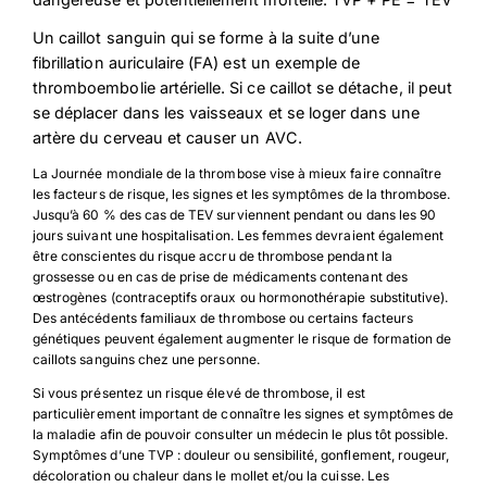
Un caillot sanguin qui se forme à la suite d’une
fibrillation auriculaire (FA) est un exemple de
thromboembolie artérielle. Si ce caillot se détache, il peut
se déplacer dans les vaisseaux et se loger dans une
artère du cerveau et causer un AVC.
La Journée mondiale de la thrombose vise à mieux faire connaître
les facteurs de risque, les signes et les symptômes de la thrombose.
Jusqu’à 60 % des cas de TEV surviennent pendant ou dans les 90
jours suivant une hospitalisation. Les femmes devraient également
être conscientes du risque accru de thrombose pendant la
grossesse ou en cas de prise de médicaments contenant des
Download Poster
×
œstrogènes (contraceptifs oraux ou hormonothérapie substitutive).
Des antécédents familiaux de thrombose ou certains facteurs
génétiques peuvent également augmenter le risque de formation de
caillots sanguins chez une personne.
Download JPEG
Si vous présentez un risque élevé de thrombose, il est
particulièrement important de connaître les signes et symptômes de
Download PDF
la maladie afin de pouvoir consulter un médecin le plus tôt possible.
Symptômes d’une TVP : douleur ou sensibilité, gonflement,
rougeur,
décoloration ou chaleur dans le mollet et/ou la cuisse. Les