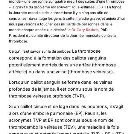
monde – une personne sur quatre meurt des suites d’une thrombose
– la gravité du problème est souvent sous-estimée. L’ISTH a fondé
la Journée mondiale de la thrombose il y a cinq ans afin de
sensibiliser davantage les gens à cette maladie grave, et aujourd’hui
nous parvenons à toucher des milliards de personnes dans le
monde chaque année », a déclaré le
Dr Gary Raskob
, PhD,
Président du comité directeur de la Journée mondiale contre la
thrombose.
La thrombose
Ce qu’il faut savoir sur la thrombose:
correspond à la formation des caillots sanguins
potentiellement mortels dans une artère (thrombose
artérielle) ou dans une veine (thrombose veineuse).
Lorsqu’un caillot sanguin se forme dans les veines
profondes de la jambe, il est connu sous le nom de
thrombose veineuse profonde (TVP).
Si un caillot circule et se loge dans les poumons, il s’agit
alors d’une embolie pulmonaire (EP). Réunis, les
acronymes TVP et EP sont connus sous le nom de
thromboembolie veineuse (TEV), une maladie à la fois
dangereuse et potentiellement mortelle. TVP + PE = TEV