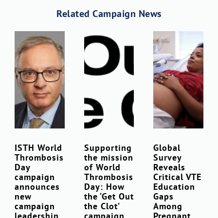
Related Campaign News
ISTH World
Supporting
Global
Thrombosis
the mission
Survey
Day
of World
Reveals
campaign
Thrombosis
Critical VTE
announces
Day: How
Education
new
the ‘Get Out
Gaps
campaign
the Clot’
Among
leadership
campaign
Pregnant